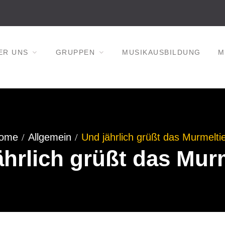
ER UNS
GRUPPEN
MUSIKAUSBILDUNG
M
ome
Allgemein
Und jährlich grüßt das Murmelti
ährlich grüßt das Murm