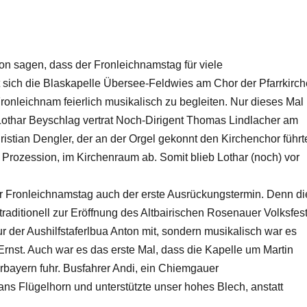
 sagen, dass der Fronleichnamstag für viele
fft sich die Blaskapelle Übersee-Feldwies am Chor der Pfarrkirch
ronleichnam feierlich musikalisch zu begleiten. Nur dieses Mal
 Lothar Beyschlag vertrat Noch-Dirigent Thomas Lindlacher am
istian Dengler, der an der Orgel gekonnt den Kirchenchor führt
 Prozession, im Kirchenraum ab. Somit blieb Lothar (noch) vor
er Fronleichnamstag auch der erste Ausrückungstermin. Denn di
raditionell zur Eröffnung des Altbairischen Rosenauer Volksfes
r der Aushilfstaferlbua Anton mit, sondern musikalisch war es
 Ernst. Auch war es das erste Mal, dass die Kapelle um Martin
bayern fuhr. Busfahrer Andi, ein Chiemgauer
ns Flügelhorn und unterstützte unser hohes Blech, anstatt