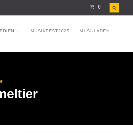
0
EDIEN
MUSIKFEST2025
MUSI-LADEN
er
eltier