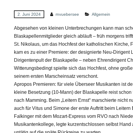
2. Juni 2024
mvuebersee
Allgemein
Abgesehen von kleinen Unterbrechungen kann man schon
Blaskapellenmitglieder gleich abläuft – früh morgens tri
St. Nikolaus, um das Hochfest der katholischen Kirche, F
kam es zu einer Premiere: der designierte Neu-Dirigent
Dirigentenpult der Blaskapelle – neben Ehrendirigent Chr
Witterungsbedingt spielte sich das Hochfest, ohne große
seinem ersten Marscheinsatz verschont.
Apropos Premieren: für viele Überseer Musikanten ist d
kleine Besetzung (10-Mann) der Blaskapelle reist schon t
nach Mamming. Beim „Leitern Ernst“ marschierte nicht nu
auch für Vitus und Simone der erste Auftritt beim Leitern
Falkinger mit dem Mozart-Express vom RVO nach Nieder
Musikantenkollege, legte kurzentschlossen selbst Hand a
untätig auf die späte Rückreise zu warten.