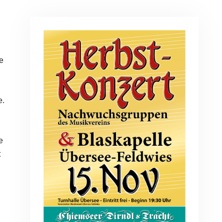
e
e.
e
t