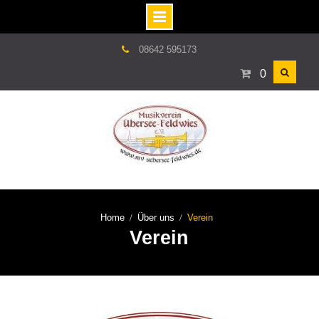
Skip
08642 595173
to
0
content
Home
Über uns
Verein
Verein