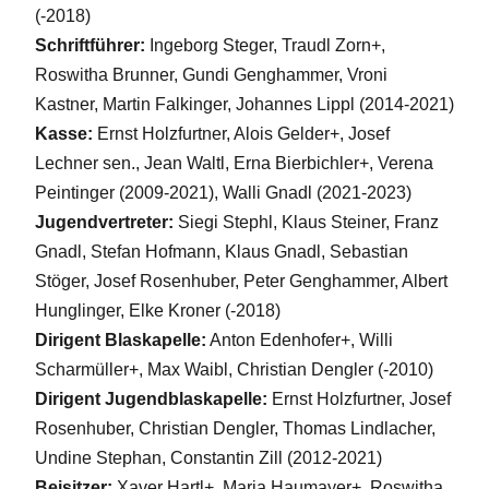
(-2018)
Schriftführer:
Ingeborg Steger, Traudl Zorn+,
Roswitha Brunner, Gundi Genghammer, Vroni
Kastner, Martin Falkinger, Johannes Lippl (2014-2021)
Kasse:
Ernst Holzfurtner, Alois Gelder+, Josef
Lechner sen., Jean Waltl, Erna Bierbichler+, Verena
Peintinger (2009-2021), Walli Gnadl (2021-2023)
Jugendvertreter:
Siegi Stephl, Klaus Steiner, Franz
Gnadl, Stefan Hofmann, Klaus Gnadl, Sebastian
Stöger, Josef Rosenhuber, Peter Genghammer, Albert
Hunglinger, Elke Kroner (-2018)
Dirigent Blaskapelle:
Anton Edenhofer+, Willi
Scharmüller+, Max Waibl, Christian Dengler (-2010)
Dirigent Jugendblaskapelle:
Ernst Holzfurtner, Josef
Rosenhuber, Christian Dengler, Thomas Lindlacher,
Undine Stephan, Constantin Zill (2012-2021)
Beisitzer:
Xaver Hartl+, Maria Haumayer+, Roswitha