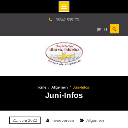
Skip
08642 595173
to
0
content
Home
Allgemein
Juni-Infos
Juni-Infos
21. Juni 2022
mvuebersee
Allgemein