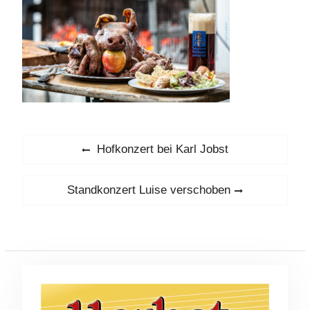
Beitragsnavigation
Previous
Hofkonzert bei Karl Jobst
post:
Next
Standkonzert Luise verschoben
post: