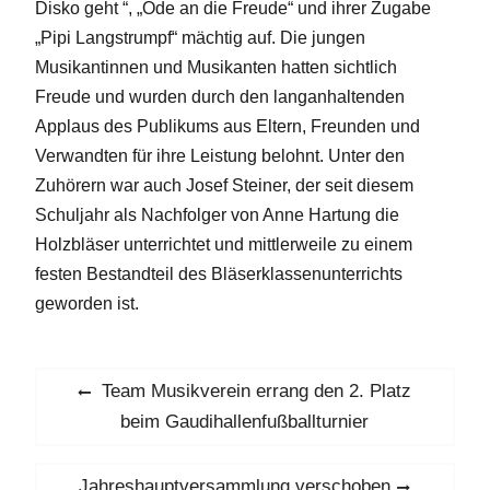
Disko geht “, „Ode an die Freude“ und ihrer Zugabe
„Pipi Langstrumpf“ mächtig auf. Die jungen
Musikantinnen und Musikanten hatten sichtlich
Freude und wurden durch den langanhaltenden
Applaus des Publikums aus Eltern, Freunden und
Verwandten für ihre Leistung belohnt. Unter den
Zuhörern war auch Josef Steiner, der seit diesem
Schuljahr als Nachfolger von Anne Hartung die
Holzbläser unterrichtet und mittlerweile zu einem
festen Bestandteil des Bläserklassenunterrichts
geworden ist.
Beitragsnavigation
Previous
Team Musikverein errang den 2. Platz
post:
beim Gaudihallenfußballturnier
Next
Jahreshauptversammlung verschoben