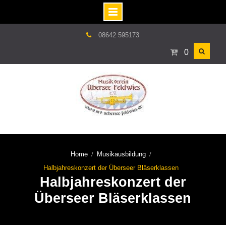
Skip
08642 595173
to
0
content
Home
Musikausbildung
Halbjahreskonzert der Überseer Bläserklassen
Halbjahreskonzert der
Überseer Bläserklassen