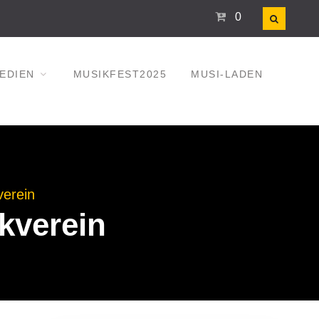
0
EDIEN
MUSIKFEST2025
MUSI-LADEN
verein
ikverein