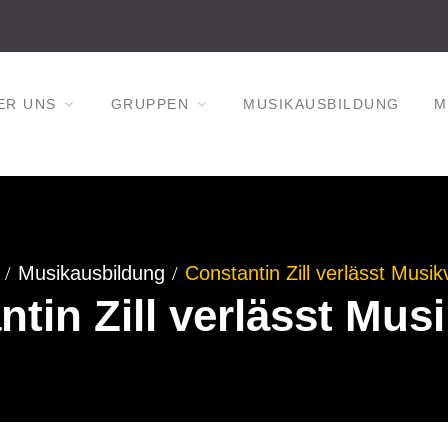
ER UNS
GRUPPEN
MUSIKAUSBILDUNG
M
Musikausbildung
Constantin Zill verlässt Musik
tin Zill verlässt Mus